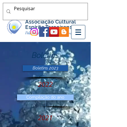
Associação Cultural
Espírita Terceirense
Pela divulgação do Espiritismo nos Açores
Boletins
Boletins 2023
2022
Compilação do ano
2021