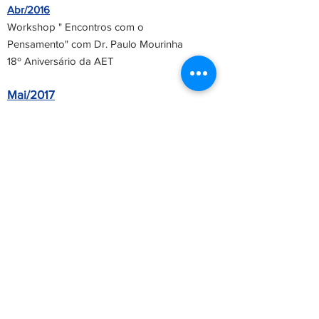
Abr/2016
Workshop " Encontros com o
Pensamento" com Dr. Paulo Mourinha
18º Aniversário da AET
Mai/2017
Palestra "Porque Reencarnamos
Médiuns" e Seminário "Medo da
Velhice" com Dr. Luténio Faria
Jul/2022
Inauguração da nova sede da AET
Mai/2023
Comemoração dos 25 anos de AET
Do Not Sell My Personal Information