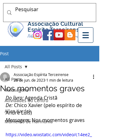
Associação Cultural
Espírita Terceirense
Pela divulgação do Espiritismo nos Açores
Post
All Posts
Associação Espírita Terceirense
All Posts
28 de jun. de 2023
1 min de leitura
Nos momentos graves
Mensagens
Do livro:
 Agenda Cristã
Atividades do Centro
De:
 Chico Xavier (pelo espírito de 
Allan Kardek
André Luís)
Mensagem:
 Nos momentos graves
Momento de Harmonia
https://video.wixstatic.com/video/c14ee2_