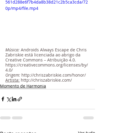
561d288e6f7b4da8b38d21c2b5ca3cda/72
0p/mp4/file.mp4
Música: 
Androids Always Escape de Chris 
Zabriskie está licenciada ao abrigo da 
Creative Commons – Atribuição 4.0. 
https://creativecommons.org/licenses/by/
4.0/
Origem: 
http://chriszabriskie.com/honor/
Artista:
http://chriszabriskie.com/
Momento de Harmonia
Ver tudo