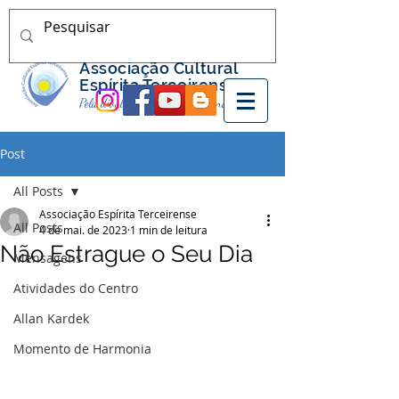
Associação Cultural
Espírita Terceirense
Pela divulgação do Espiritismo nos Açores
Post
All Posts
Associação Espírita Terceirense
All Posts
4 de mai. de 2023
1 min de leitura
Não Estrague o Seu Dia
Mensagens
Atividades do Centro
Allan Kardek
Momento de Harmonia