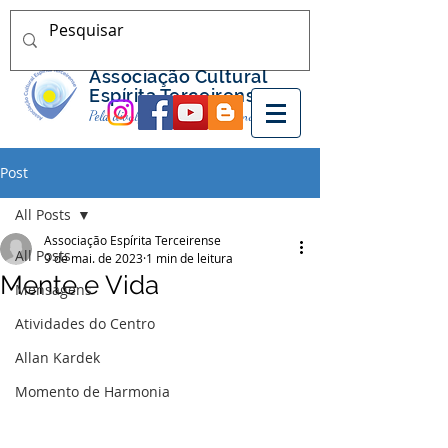
Associação Cultural
Espírita Terceirense
Pela divulgação do Espiritismo nos Açores
Post
All Posts
Associação Espírita Terceirense
All Posts
9 de mai. de 2023
1 min de leitura
Mente e Vida
Mensagens
Atividades do Centro
Allan Kardek
Momento de Harmonia